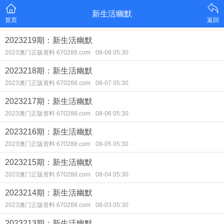
新生活幽默
首页
返回
2023219期：新生活幽默
2023澳门正版资料 670288.com
08-08 05:30
2023218期：新生活幽默
2023澳门正版资料 670288.com
08-07 05:30
2023217期：新生活幽默
2023澳门正版资料 670288.com
08-06 05:30
2023216期：新生活幽默
2023澳门正版资料 670288.com
08-05 05:30
2023215期：新生活幽默
2023澳门正版资料 670288.com
08-04 05:30
2023214期：新生活幽默
2023澳门正版资料 670288.com
08-03 05:30
2023213期：新生活幽默